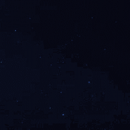
司机
在线留言
联系我们
在线预约