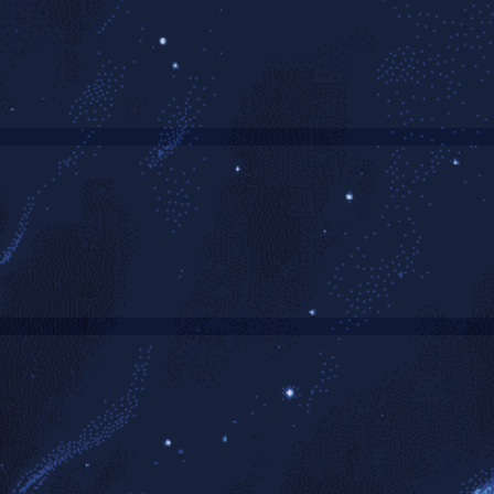
奔驰GLC
进入3月，春暖花开、
荣的状态。3月的车市也
价)、飞凡F7、全新奔
GS3·影速、丰田bZ