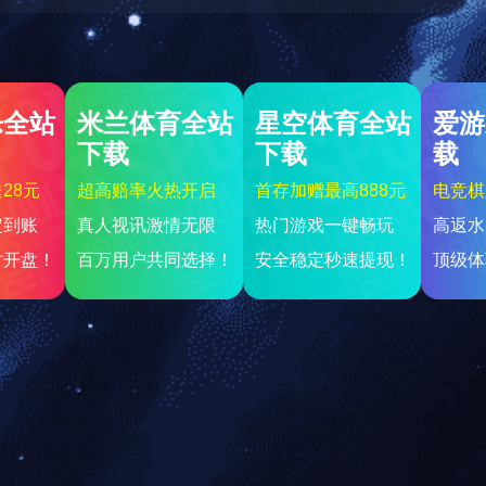
立即预约
物都有一种欣欣向荣的状态。3月的车市也不例外，将上市的新车
3·影速、丰田bZ3等等。那么我们就先一睹为快吧。