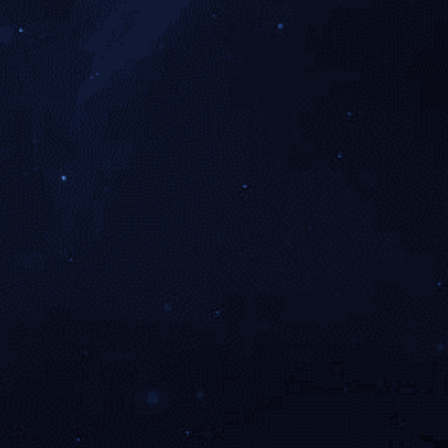
览
新闻资讯
品牌实力
专业
华体会网页版在线
leyu官网首页
世界杯官方网站
会在线登录
18050462034
020-72898725
nquiry60@magentadating.com
：广东省广州市