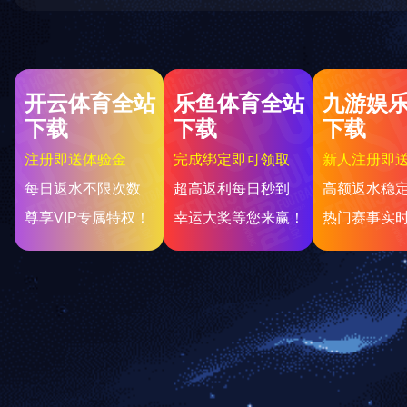
详细介绍
进入3月，春暖花开、万物复苏、天朗气清，许多事
GLC、新款比亚迪唐DM-i、五菱缤果、传祺GS