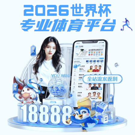
公司动态
技术问答
2023年公司动态：引领汽车配件行业新发展
发布日期：2026-07-04 20:34:46 浏览次数：
407
次