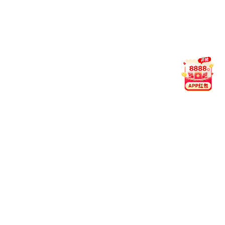
五、未来展望
展望未来，我们将继续加大在技术研发和市场拓展方面的投
入，探索更广阔的市场空间。我们计划在2024年推出一系
列新产品，进一步丰富我们的产品线，同时加强与战略合作
伙伴的合作，形成更强的市场竞争力。
在持续转型升级的过程中，我们将始终秉持以客户为中心的
原则，努力为客户提供更好的产品与服务。我们相信，通过
不懈的努力，我们将能在汽车、汽配、交通、物流行业中，
书写出更加辉煌的篇章。
上一篇：汽车行业公司动态：新技术与市场趋势解析
下一篇：汽车行业的未来发展趋势与公司动态分析