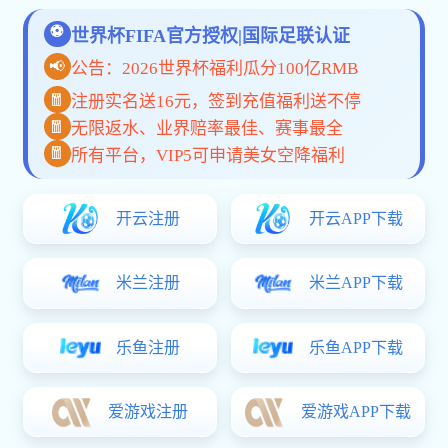
新能源汽车的技术特点
新能源汽车，尤其是电动汽车，凭借其环保、高效等特点，
逐渐成为汽车市场的主流选择。电动汽车的核心技术主要包
括电池技术、电动机技术和系统集成技术。电池是电动汽车
的‘心脏’，决定了其续航里程与充电效率。当前市场上常见
的电池类型有锂离子电池和固态电池，其中锂离子电池以优
越的能量密度和较低的成本成为主流。