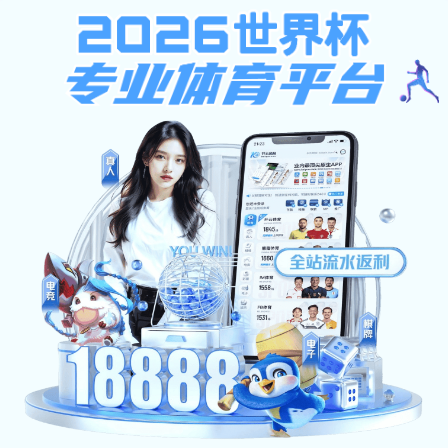
公司动态
技术问答
新能源汽车技术问答：解读电动汽车的未来与挑战
发布日期：2026-07-02 23:49:35 浏览次数：
330
次