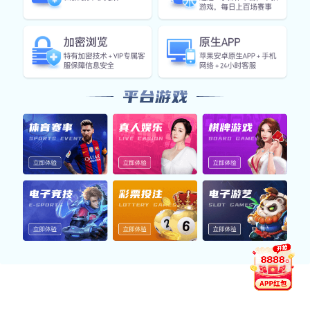
少环境污染，提升资源的循环利用率。
未来的展望与发展方向
在技术不断进步与市场需求增长的双重推动下，电动汽车的
未来发展充满希望。电池技术的突破将直接影响电动汽车的
续航能力和成本，固态电池的商业化应用有望成为电动汽车
行业的一次重大革新。
除了技术层面，新能源汽车在交通与物流行业的应用也展现
出广阔的前景。电动物流车因其低运营成本与环保特性，逐
渐被越来越多的物流企业所采用。未来，随着智能网联技术
的发展，电动汽车将在自动驾驶、车联网等方面实现更深层
次的融合，为交通运输带来全新的变革。
上一篇：如何选择合适的汽车配件？专家为您解答